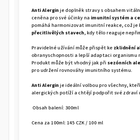
Anti Alergin
je doplněk stravy s obsahem vitál
ceněna pro své účinky na
imunitní systém a c
pomáhá harmonizovat imunitní reakce, což je 
přecitlivělých stavech
, kdy tělo reaguje nepř
Pravidelné užívání může přispět ke
zklidnění 
obranyschopnosti a lepší adaptaci organismu 
Produkt může být vhodný jak při
sezónních ale
pro udržení rovnováhy imunitního systému.
Anti Alergin
je ideální volbou pro všechny, kteř
alergických potíží a chtějí podpořit své zdrav
Obsah balení: 300ml
Cena za 100ml:
145 CZK / 100 ml