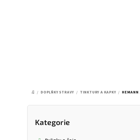
Přejít
na
obsah
/
DOPLŇKY STRAVY
/
TINKTURY A KAPKY
/
HEMANN A
DOMŮ
P
o
Kategorie
Přeskočit
kategorie
s