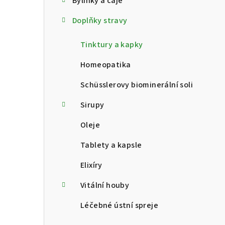
Bylinky a čaje
t
Doplňky stravy
r
a
Tinktury a kapky
n
Homeopatika
n
Schüsslerovy biominerální soli
í
Sirupy
p
Oleje
a
Tablety a kapsle
n
Elixíry
e
Vitální houby
l
Léčebné ústní spreje