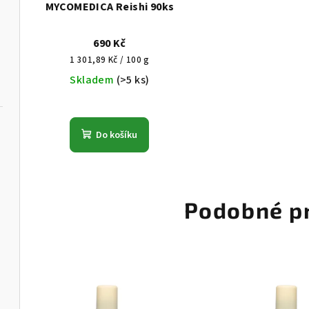
MYCOMEDICA Reishi 90ks
690 Kč
Měrná
1 301,89 Kč / 100 g
cena:
Skladem
(>5 ks)
Do košíku
Podobné p