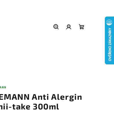
Hledat
Přihlášení
Nákupní
košík
ANN
EMANN Anti Alergin
hii-take 300ml