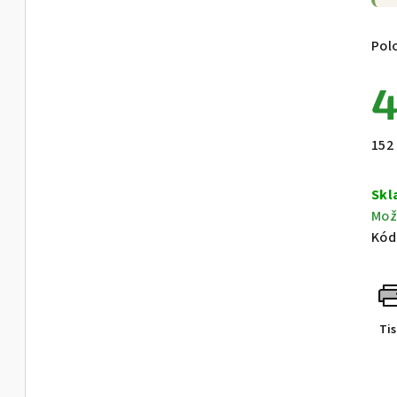
Pol
4
Měr
152 
cen
Skl
Mož
Kód
Ti