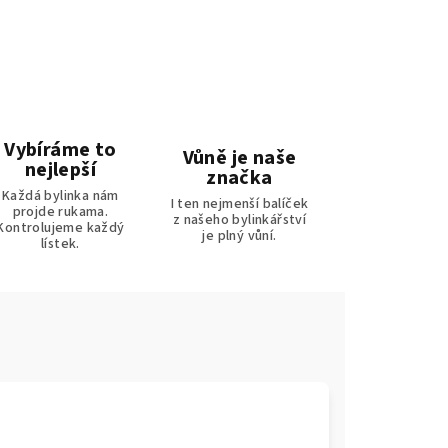
Vybíráme to
Vůně je naše
nejlepší
značka
Každá bylinka nám
I ten nejmenší balíček
projde rukama.
z našeho bylinkářství
Kontrolujeme každý
je plný vůní.
lístek.