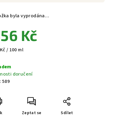
ožka byla vyprodána…
56 Kč
ná
Kč / 100 ml
a:
adem
nosti doručení
:
589
sk
Zeptat se
Sdílet