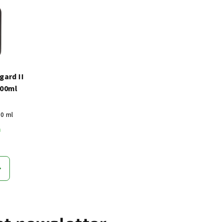
ard II
00ml
00 ml
m