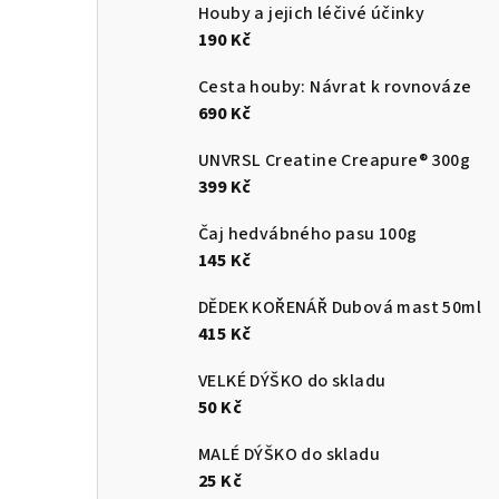
Houby a jejich léčivé účinky
190 Kč
Cesta houby: Návrat k rovnováze
690 Kč
UNVRSL Creatine Creapure® 300g
399 Kč
Čaj hedvábného pasu 100g
145 Kč
DĚDEK KOŘENÁŘ Dubová mast 50ml
415 Kč
VELKÉ DÝŠKO do skladu
50 Kč
MALÉ DÝŠKO do skladu
25 Kč