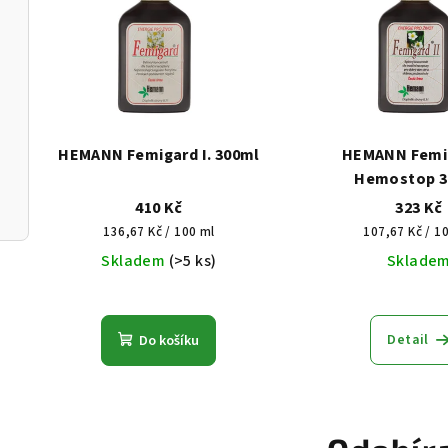
HEMANN Femigard I. 300ml
HEMANN Femig
Hemostop 3
410 Kč
323 Kč
Měrná
Měrná
136,67 Kč / 100 ml
107,67 Kč / 1
cena:
cena:
Skladem
(>5 ks)
Sklade
Průměrné
hodnocení
Detail
Do košíku
produktu
je
4,6
z
5