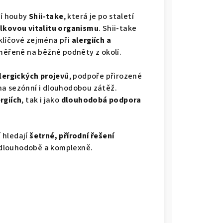
ní houby
Shii-take
, která je po staletí
elkovou vitalitu organismu
. Shii-take
klíčové zejména při
alergiích a
iměřeně na běžné podněty z okolí.
alergických projevů
, podpoře přirozené
na sezónní i dlouhodobou zátěž.
rgiích
, tak i jako
dlouhodobá podpora
í hledají
šetrné, přírodní řešení
í dlouhodobě a komplexně.