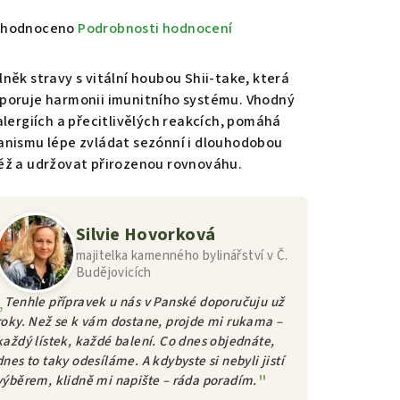
měrné
hodnoceno
Podrobnosti hodnocení
nocení
duktu
lněk stravy s vitální houbou Shii-take, která
poruje harmonii imunitního systému. Vhodný
 alergiích a přecitlivělých reakcích, pomáhá
anismu lépe zvládat sezónní i dlouhodobou
ěž a udržovat přirozenou rovnováhu.
zdiček.
Silvie Hovorková
majitelka kamenného bylinářství v Č.
Budějovicích
Tenhle přípravek u nás v Panské doporučuju už
roky. Než se k vám dostane, projde mi rukama –
každý lístek, každé balení. Co dnes objednáte,
dnes to taky odesíláme. A kdybyste si nebyli jistí
výběrem, klidně mi napište – ráda poradím.