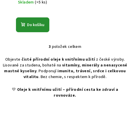
cena:
Skladem
(>5 ks)
Do košíku
3
položek celkem
O
v
Objevte
čisté přírodní oleje k vnitřnímu užití
z české výroby.
l
Lisované za studena, bohaté na
vitamíny, minerály a nenasycené
á
mastné kyseliny
. Podporují
imunitu, trávení, srdce i celkovou
d
vitalitu
. Bez chemie, s respektem k přírodě.
a
c
💛
Oleje k vnitřnímu užití – přírodní cesta ke zdraví a
rovnováze.
í
p
r
v
k
y