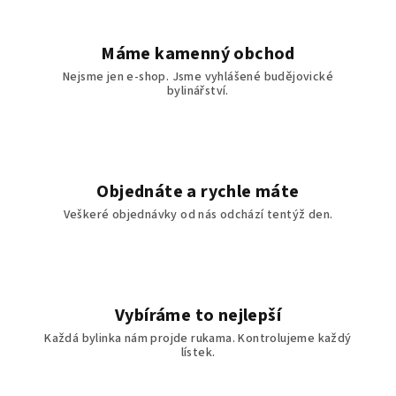
v
ý
Máme kamenný obchod
p
Nejsme jen e-shop. Jsme vyhlášené budějovické
i
bylinářství.
s
u
Objednáte a rychle máte
Veškeré objednávky od nás odchází tentýž den.
Vybíráme to nejlepší
Každá bylinka nám projde rukama. Kontrolujeme každý
lístek.