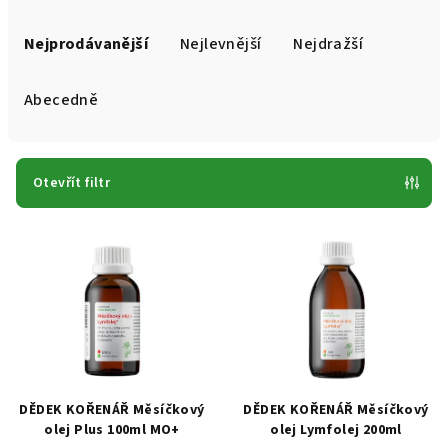
Ř
a
Nejprodávanější
Nejlevnější
Nejdražší
z
e
Abecedně
n
í
p
Otevřít filtr
r
V
o
ý
d
p
u
i
k
s
t
p
ů
r
DĚDEK KOŘENÁŘ Měsíčkový
DĚDEK KOŘENÁŘ Měsíčkový
o
olej Plus 100ml MO+
olej Lymfolej 200ml