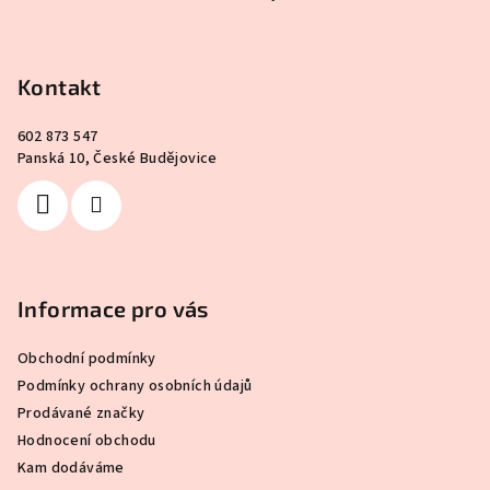
á
p
a
Kontakt
t
í
602 873 547
Panská 10, České Budějovice
Informace pro vás
Obchodní podmínky
Podmínky ochrany osobních údajů
Prodávané značky
Hodnocení obchodu
Kam dodáváme