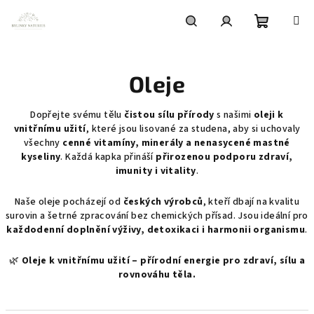
Přejít
na
obsah
Nákupní
Hledat
Přihlášení
Oleje
košík
Dopřejte svému tělu
čistou sílu přírody
s našimi
oleji k
vnitřnímu užití
, které jsou lisované za studena, aby si uchovaly
všechny
cenné vitamíny, minerály a nenasycené mastné
kyseliny
. Každá kapka přináší
přirozenou podporu zdraví,
imunity i vitality
.
Naše oleje pocházejí od
českých výrobců
, kteří dbají na kvalitu
surovin a šetrné zpracování bez chemických přísad. Jsou ideální pro
každodenní doplnění výživy, detoxikaci i harmonii organismu
.
🌿
Oleje k vnitřnímu užití – přírodní energie pro zdraví, sílu a
rovnováhu těla.