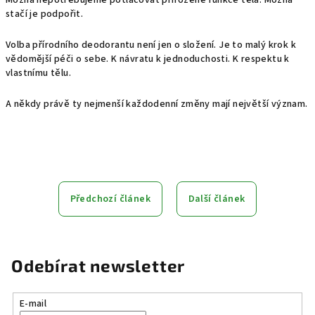
Možná nepotřebujeme potlačovat přirozené funkce těla. Možná
stačí je podpořit.
Volba přírodního deodorantu není jen o složení. Je to malý krok k
vědomější péči o sebe. K návratu k jednoduchosti. K respektu k
vlastnímu tělu.
A někdy právě ty nejmenší každodenní změny mají největší význam.
Předchozí článek
Další článek
Odebírat newsletter
E-mail