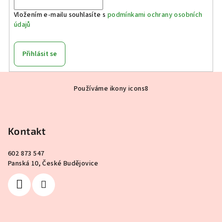
Vložením e-mailu souhlasíte s
podmínkami ochrany osobních
údajů
Přihlásit se
Z
Používáme ikony icons8
á
p
a
Kontakt
t
í
602 873 547
Panská 10, České Budějovice