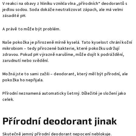
V reakci na obavy z hliníku vznikla vlna „přírodních“ deodorantů s
jedlou sodou. Soda dokáže neutralizovat zápach, ale má velmi
zásadité pH.
A právě to může být problém.
Naše pokožka je přirozeně mírně kyselá. Tato kyselost chrání kožní
mikrobiom – tedy přirozené bakterie, které pokožku udržují
zdravou. Pokud pH výrazně narušíme, může dojít k podráždění,
zarudnutí nebo svědění.
Možná jste to sami zažili – deodorant, který měl být přírodní, ale
pokožka ho nepřijala.
Přírodní neznamená automaticky šetrný. Důležité je složení jako
celek.
Přírodní deodorant jinak
Skutečně jemný přírodní deodorant nepocení neblokuje.