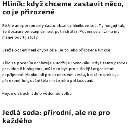
Hliník: když chceme zastavit něco,
co je přirozené
Běžné antiperspiranty často obsahují hliníkové soli. Ty fungují tak,
že dočasně omezují činnost potních žláz. Pocení se sníží – a my
máme pocit jistoty.
Jenže pocení není chyba těla. Je to jeho přirozená funkce.
Tělo se pocením ochlazuje a udržuje rovnováhu. Když tento proces
pravidelně blokujeme, může to být pro citlivější organismus
nepříjemné. Mnoho lidí proto dnes volí cestu, která respektuje
přirozené fungování těla místo jeho potlačování.
Nejde o strach. Jde o vědomou volbu.
Jedlá soda: přírodní, ale ne pro
každého