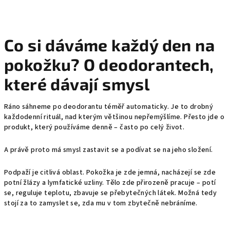
Co si dáváme každý den na
pokožku? O deodorantech,
které dávají smysl
Ráno sáhneme po deodorantu téměř automaticky. Je to drobný
každodenní rituál, nad kterým většinou nepřemýšlíme. Přesto jde o
produkt, který používáme denně – často po celý život.
A právě proto má smysl zastavit se a podívat se na jeho složení.
Podpaží je citlivá oblast. Pokožka je zde jemná, nacházejí se zde
potní žlázy a lymfatické uzliny. Tělo zde přirozeně pracuje – potí
se, reguluje teplotu, zbavuje se přebytečných látek. Možná tedy
stojí za to zamyslet se, zda mu v tom zbytečně nebráníme.