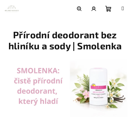
Přejít
na
obsah
Nákupní
Hledat
Přihlášení
Přírodní deodorant bez
košík
hliníku a sody | Smolenka