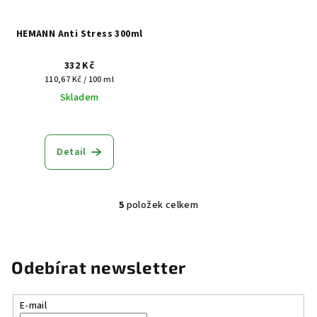
HEMANN Anti Stress 300ml
332 Kč
Měrná
110,67 Kč / 100 ml
cena:
Skladem
Detail
5
položek celkem
O
v
l
á
Odebírat newsletter
d
a
E-mail
c