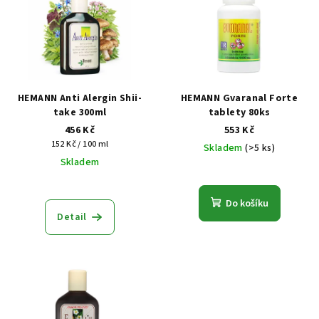
r
p
o
i
d
s
u
p
k
r
HEMANN Anti Alergin Shii-
HEMANN Gvaranal Forte
t
o
take 300ml
tablety 80ks
ů
456 Kč
553 Kč
d
Měrná
152 Kč / 100 ml
Skladem
(>5 ks)
u
cena:
Skladem
k
t
Do košíku
ů
Detail