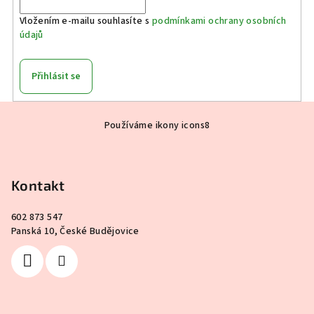
í
Vložením e-mailu souhlasíte s
podmínkami ochrany osobních
p
údajů
r
v
k
Přihlásit se
y
v
Z
ý
Používáme ikony icons8
á
p
p
i
a
s
Kontakt
u
t
í
602 873 547
Panská 10, České Budějovice