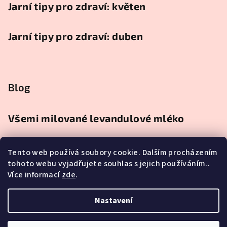
Jarní tipy pro zdraví: květen
Jarní tipy pro zdraví: duben
Blog
Všemi milované levandulové mléko
Co znamená slovo Velikonoce?
Tento web používá soubory cookie. Dalším procházením
tohoto webu vyjadřujete souhlas s jejich používáním..
Více informací
zde
.
Přírodní deodorant bez hliníku a sody |
Smolenka
Nastavení
Copyright 2026
Bylinky Naturius
. Všechna práva vyhrazena.