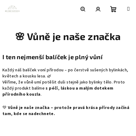
Přejít
na
obsah
Nákupní
Hledat
Přihlášení
🌸 Vůně je naše značka
košík
I ten nejmenší balíček je plný vůní
Každý náš balíček voní přírodou – po čerstvě sušených bylinkách,
květech a kousku lesa. 🌿
Věříme, že vůně umí potěšit duši stejně jako bylinky tělo. Proto
každý produkt balíme
s péčí, láskou a malým dotekem
přírodního kouzla
.
💚
Vůně je naše značka – protože pravá krása přírody začíná
tam, kde se nadechnete.