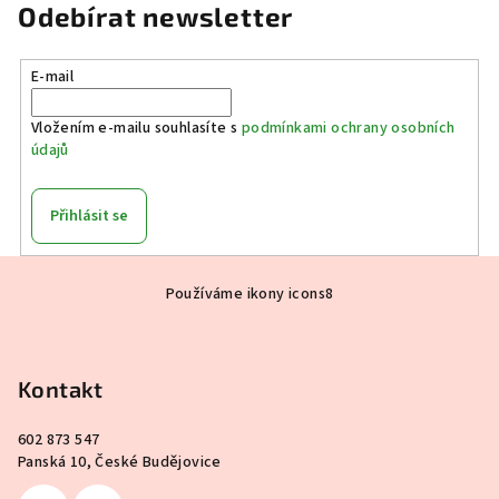
Odebírat newsletter
E-mail
Vložením e-mailu souhlasíte s
podmínkami ochrany osobních
údajů
Přihlásit se
Z
Používáme ikony icons8
á
p
a
Kontakt
t
í
602 873 547
Panská 10, České Budějovice