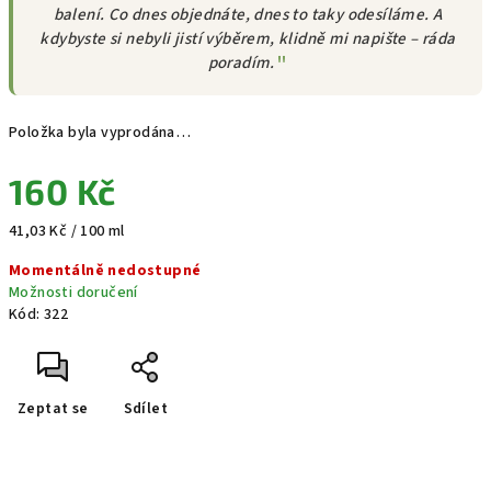
balení. Co dnes objednáte, dnes to taky odesíláme. A
kdybyste si nebyli jistí výběrem, klidně mi napište – ráda
poradím.
Položka byla vyprodána…
160 Kč
Měrná
41,03 Kč / 100 ml
cena:
Momentálně nedostupné
Možnosti doručení
Kód:
322
Zeptat se
Sdílet