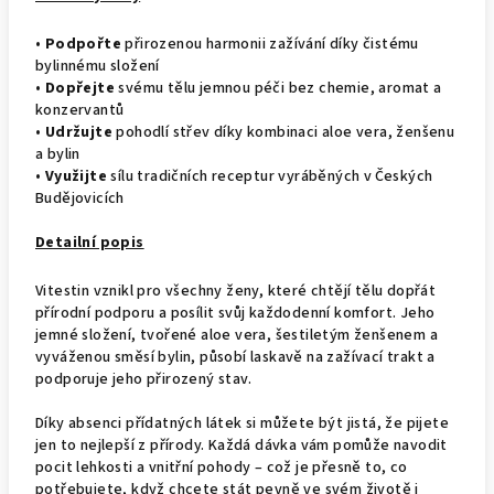
•
Podpořte
přirozenou harmonii zažívání díky čistému
bylinnému složení
•
Dopřejte
svému tělu jemnou péči bez chemie, aromat a
konzervantů
•
Udržujte
pohodlí střev díky kombinaci aloe vera, ženšenu
a bylin
•
Využijte
sílu tradičních receptur vyráběných v Českých
Budějovicích
Detailní popis
Vitestin vznikl pro všechny ženy, které chtějí tělu dopřát
přírodní podporu a posílit svůj každodenní komfort. Jeho
jemné složení, tvořené aloe vera, šestiletým ženšenem a
vyváženou směsí bylin, působí laskavě na zažívací trakt a
podporuje jeho přirozený stav.
Díky absenci přídatných látek si můžete být jistá, že pijete
jen to nejlepší z přírody. Každá dávka vám pomůže navodit
pocit lehkosti a vnitřní pohody – což je přesně to, co
potřebujete, když chcete stát pevně ve svém životě i