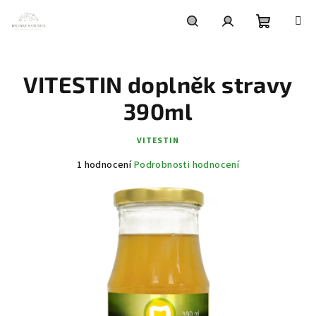
Přejít
na
obsah
Nákupní
Hledat
Přihlášení
VITESTIN doplněk stravy
košík
390ml
VITESTIN
Průměrné
1 hodnocení
Podrobnosti hodnocení
hodnocení
produktu
je
5,0
z
5
hvězdiček.