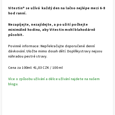
Vitestin® se užívá každý den na lačno nejlépe mezi 6-8
hod ranní.
Nezapíjejte, nezajídejte, a po užití počkejte
minimálně hodinu, aby Vitestin mohl blahodárně
působit.
Povinné informace: Nepřekračujte doporučené denní
dávkování. Uložte mimo dosah dětí. Doplňkystravy nejsou
náhradou pestré stravy.
Cena za 100ml:
41,03 CZK / 100 ml
Více o způsobu užívání a délce užívání najdete na našem
blogu.