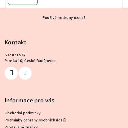
Z
Používáme ikony icons8
á
p
a
Kontakt
t
í
602 873 547
Panská 10, České Budějovice
Informace pro vás
Obchodní podmínky
Podmínky ochrany osobních údajů
Prodávané značky