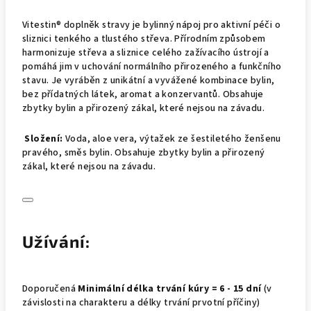
Vitestin® doplněk stravy je bylinný nápoj pro aktivní péči o
sliznici tenkého a tlustého střeva. Přírodním způsobem
harmonizuje střeva a sliznice celého zažívacího ústrojí a
pomáhá jim v uchování normálního přirozeného a funkčního
stavu. Je vyráběn z unikátní a vyvážené kombinace bylin,
bez přídatných látek, aromat a konzervantů. Obsahuje
zbytky bylin a přirozený zákal, které nejsou na závadu.
Složení:
Voda, aloe vera, výtažek ze šestiletého ženšenu
pravého, směs bylin. Obsahuje zbytky bylin a přirozený
zákal, které nejsou na závadu.
Užívání:
Doporučená
Minimální délka trvání kúry = 6 - 15 dní
(v
závislosti na charakteru a délky trvání prvotní příčiny)