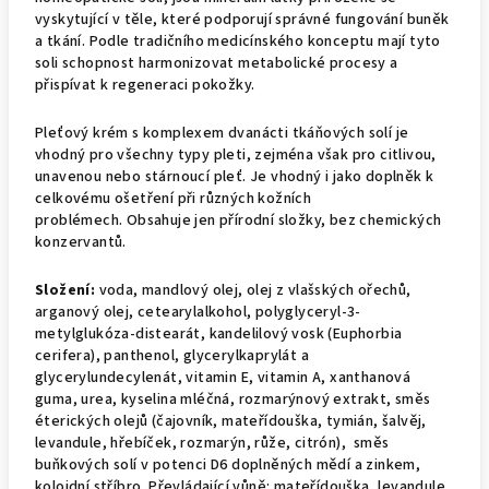
vyskytující v těle, které podporují správné fungování buněk
a tkání. Podle tradičního medicínského konceptu mají tyto
soli schopnost harmonizovat metabolické procesy a
přispívat k regeneraci pokožky.
Pleťový krém s komplexem dvanácti tkáňových solí je
vhodný pro všechny typy pleti, zejména však pro citlivou,
unavenou nebo stárnoucí pleť. Je vhodný i jako doplněk k
celkovému ošetření při různých kožních
problémech.
Obsahuje jen přírodní složky, bez chemických
konzervantů.
Složení:
voda, mandlový olej, olej z vlašských ořechů,
arganový olej, cetearylalkohol, polyglyceryl-3-
metylglukóza-distearát, kandelilový vosk (Euphorbia
cerifera), panthenol, glycerylkaprylát a
glycerylundecylenát, vitamin E, vitamin A, xanthanová
guma, urea, kyselina mléčná, rozmarýnový extrakt, směs
éterických olejů (čajovník, mateřídouška, tymián, šalvěj,
levandule, hřebíček, rozmarýn, růže, citrón), směs
buňkových solí v potenci D6 doplněných mědí a zinkem,
koloidní stříbro. Převládající vůně: mateřídouška, levandule,