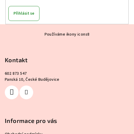
Přihlásit se
Z
Používáme ikony icons8
á
p
a
Kontakt
t
í
602 873 547
Panská 10, České Budějovice
Informace pro vás