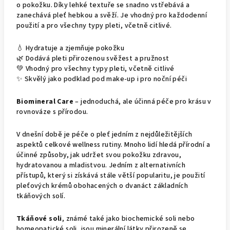
o pokožku. Díky lehké textuře se snadno vstřebává a
zanechává pleť hebkou a svěží. Je vhodný pro každodenní
použití a pro všechny typy pleti, včetně citlivé.
💧 Hydratuje a zjemňuje pokožku
🌿 Dodává pleti přirozenou svěžest a pružnost
💚 Vhodný pro všechny typy pleti, včetně citlivé
✨ Skvělý jako podklad pod make-up i pro noční péči
Biomineral Care
– jednoduchá, ale účinná péče pro krásu v
rovnováze s přírodou.
V dnešní době je péče o pleť jedním z nejdůležitějších
aspektů celkové wellness rutiny. Mnoho lidí hledá přírodní a
účinné způsoby, jak udržet svou pokožku zdravou,
hydratovanou a mladistvou. Jedním z alternativních
přístupů, který si získává stále větší popularitu, je použití
pleťových krémů obohacených o dvanáct základních
tkáňových solí.
Tkáňové soli
, známé také jako biochemické soli nebo
homeopatické soli, jsou minerální látky přirozeně se