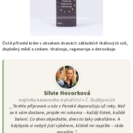
Čistě přírodní krém s obsahem dvanácti základních tkáňových solí,
doplněný mědí a zinkem. Vitalizuje, regeneruje a detoxikuje.
Silvie Hovorková
majitelka kamenného bylinářství v Č. Budějovicích
Tenhle přípravek u nás v Panské doporučuju už roky. Než
se k vám dostane, projde mi rukama – každý lístek, každé
balení. Co dnes objednáte, dnes to taky odesíláme. A
kdybyste si nebyli jistí výběrem, klidně mi napište – ráda
poradím.