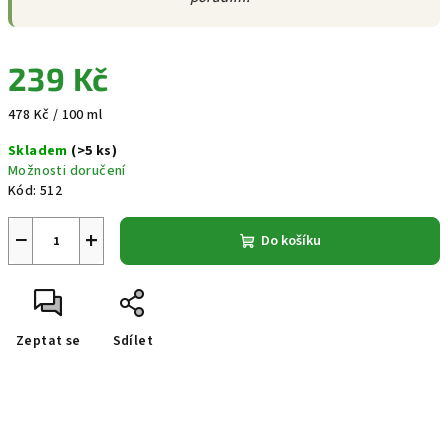
239 Kč
Měrná
478 Kč / 100 ml
cena:
Skladem
(>5 ks)
Možnosti doručení
Kód:
512
−
+
Do košíku
Zeptat se
Sdílet