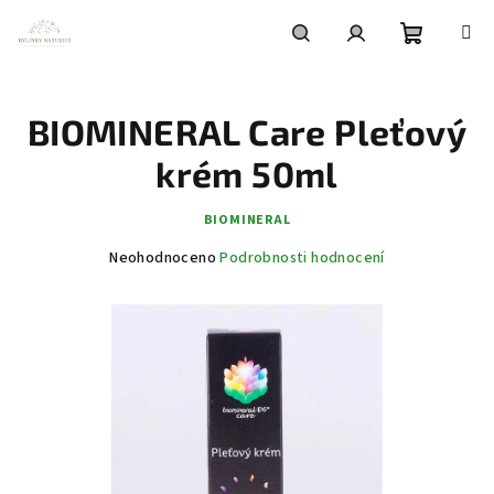
Přejít
na
obsah
Nákupní
Hledat
Přihlášení
BIOMINERAL Care Pleťový
košík
krém 50ml
BIOMINERAL
Průměrné
Neohodnoceno
Podrobnosti hodnocení
hodnocení
produktu
je
0,0
z
5
hvězdiček.