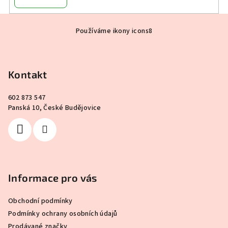
Z
Používáme ikony icons8
á
p
a
Kontakt
t
í
602 873 547
Panská 10, České Budějovice
Informace pro vás
Obchodní podmínky
Podmínky ochrany osobních údajů
Prodávané značky