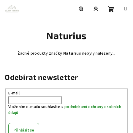
Přejít
na
obsah
Nákupní
Hledat
Přihlášení
Naturius
košík
Žádné produkty značky
Naturius
nebyly nalezeny...
Odebírat newsletter
E-mail
Vložením e-mailu souhlasíte s
podmínkami ochrany osobních
údajů
Přihlásit se