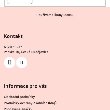
Z
Používáme ikony icons8
á
p
a
Kontakt
t
í
602 873 547
Panská 10, České Budějovice
Informace pro vás
Obchodní podmínky
Podmínky ochrany osobních údajů
Prodávané značky