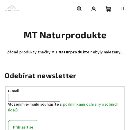
Přejít
na
obsah
Nákupní
Hledat
Přihlášení
MT Naturprodukte
košík
Žádné produkty značky
MT Naturprodukte
nebyly nalezeny...
Odebírat newsletter
E-mail
Vložením e-mailu souhlasíte s
podmínkami ochrany osobních
údajů
Přihlásit se